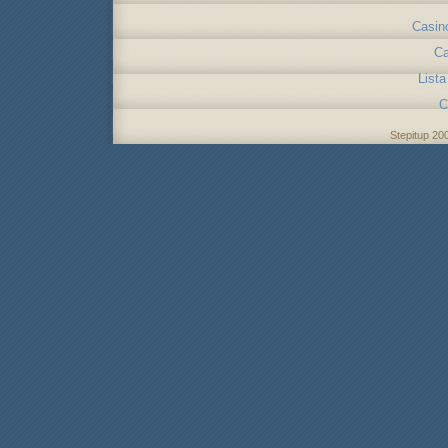
Casin
Ca
List
C
Stepitup 20